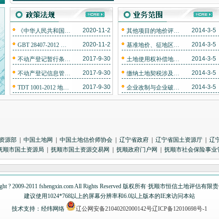
益性地价评估；其他项目的地价评估及
地价咨询。
公司系辽宁省土地估价师协会会员单
2020-11-20
2014-3-5
《中华人民共和国民法典》已由中华人民共和国第十三届全国人民代表大会第三次会议于2020年5月28日通过，现予公布，自2021年1月1日起施行。
其他项目的地价评估及地价咨询
位，连续12年被辽宁省土地估价师协会
2020-11-20
2014-3-5
GBT 28407-2012 农用地质量分等规程
基准地价、征地区片地价、地价动态监测等公益性地价评估
~授予可在辽宁省范围内执业的土地评
2017-9-30
2014-3-5
不动产登记暂行条例实施细则
土地使用权补偿地价评估
估资质。
公司坚持公平、公正、客观的原则，
2017-9-30
2014-3-5
不动产登记信息管理基础平台建设总体方案
缴纳土地契税涉及的地价评估
不断追逐不动产的专业价值，提高专业
2017-9-30
2014-3-5
TDT 1001-2012 地籍调查规程
企业改制与企业破产及清产核资涉及的地价评估
服务水平与服务质量，赢得了良好的社
会信誉和客户信赖。
资源部
|
中国土地网
|
中国土地估价师协会
|
辽宁省政府
|
辽宁省国土资源厅
|
辽
抚顺市国土资源局
|
抚顺市国土资源交易网
|
抚顺政府门户网
|
抚顺市社会保险事业
ight ? 2009-2011 fshengxin.com All Rights Reserved 版权所有·抚顺市恒信土地评估
建议使用1024*768以上的屏幕分辨率和6.0以上版本的IE来访问本站
技术支持：经纬网络
辽公网安备21040202000142号
辽ICP备12010698号-1